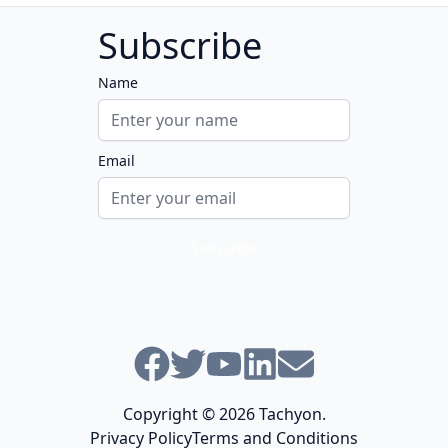
Subscribe
Name
Email
Follow us
Facebook
Twitter
Youtube
Linkedin
Email
Copyright © 2026
Tachyon
.
Privacy Policy
Terms and Conditions