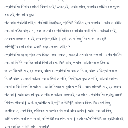
প্রোগ্রামিং শিখার কোনো বিকল্প নেই! এজন্যই, সবার কাছে বাংলায় কোডিং কে তুলে
ধরতেই পতাকা-র জন্ম।
পতাকায় প্রতিটা লাইন, প্রতিটা সিনট্যাক্স, প্রতিটা জিনিস হবে বাংলায়। আর ভাষাটাও
কোনো কঠিন বাক্য না, বরং আমরা যে প্রতিদিন যে ভাষায় কথা বলি – আড্ডা দেই,
সেরকম সহজ ভাষায়ই হবে প্রোগ্রামিং। হ্যাঁ, তবে কিছু নিয়ম তো আছেই।
কম্পিটুটার তো বোকা একটা যন্ত্র কেবল, তাইনা?
প্রোগ্রামিং হচ্ছে প্রধানত চিন্তা করা দক্ষতা, সমস্যা সমাধানের দক্ষতা। প্রোগ্রামিং
কোনো নির্দিষ্ট কোডিং ভাষা শিখা না মোটেও! আর, পতাকা আমাদেরকে ঠিক এ
জায়গাটিতেই সাহায্য করবে, বাংলায় প্রোগ্রামিং করতে দিয়ে, বাংলায় চিন্তা করতে
দিয়ে! বাংলায় যেনো আমরা কোড লিখতে পারি, সিনট্যাক্স বুঝতে পারি, আমরা কোডে
কোথাও কি দিলে কি আসে – এ জিনিসগুলো বুঝতে পারি – এগুলোতেই সাহায্য করবে
পতাকা। আর এগুলো বুঝতে পারলে আমরা সহজেই যেকোনো প্রোগ্রামিং ল্যাঙ্গুয়েজই
শিখতে পারবো। এখানে,আপাতত ইনপুট আউটপুট, নাম্বার রিলেটেড বেশ কিছু
অপারেশন, বেশ কিছু লজিক্যাল অপারেশন করা যাবে এখন। আর, কোনো কিছু
ডাউনলোড করা লাগবে না, কম্পিউটারও লাগবে না। ফোনের/কম্পিউটারের ব্রাউজারেই
হবে কোডিং শেখা! তাও, বাংলায়!