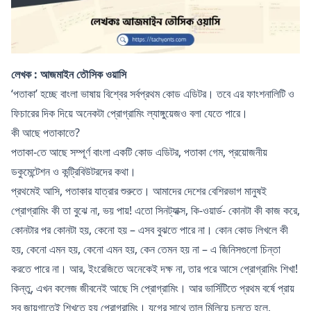
লেখক : আজমাইন তৌসিক ওয়াসি
‘পতাকা’ হচ্ছে বাংলা ভাষায় বিশ্বের সর্বপ্রথম কোড এডিটর। তবে এর ফাংশনালিটি ও
ফিচারের দিক দিয়ে অনেকটা প্রোগ্রামিং ল্যাঙ্গুয়েজও বলা যেতে পারে।
কী আছে পতাকাতে?
পতাকা-তে আছে সম্পূর্ণ বাংলা একটি কোড এডিটর, পতাকা গেম, প্রয়োজনীয়
ডকুমেন্টেশন ও কন্ট্রিবিউটরদের কথা।
প্রথমেই আসি, পতাকার যাত্রার শুরুতে। আমাদের দেশের বেশিরভাগ মানুষই
প্রোগ্রামিং কী তা বুঝে না, ভয় পায়! এতো সিনট্যাক্স, কি-ওয়ার্ড- কোনটা কী কাজ করে,
কোনটার পর কোনটা হয়, কেনো হয় – এসব বুঝতে পারে না। কোন কোড লিখলে কী
হয়, কেনো এমন হয়, কেনো এমন হয়, কেন তেমন হয় না – এ জিনিসগুলো চিন্তা
করতে পারে না। আর, ইংরেজিতে অনেকেই দক্ষ না, তার পরে আসে প্রোগ্রামিং শিখা!
কিন্তু, এখন কলেজ জীবনেই আছে সি প্রোগ্রামিং। আর ভার্সিটিতে প্রথম বর্ষে প্রায়
সব জায়গাতেই শিখতে হয় প্রোগ্রামিং। যুগের সাথে তাল মিলিয়ে চলতে হলে,