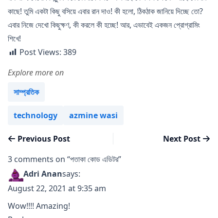
কাছে! তুমি একটা কিছু বসিয়ে এবার রান দাও! কী হলো, ঠিকঠাক জানিয়ে দিচ্ছে তো?
এবার নিজে দেখো কিছুক্ষণ, কী করলে কী হচ্ছে! আর, এভাবেই একজন প্রোগ্রামিং
শিখে!
Post Views:
389
Explore more on
Posted in
সাম্প্রতিক
Tags:
technology
azmine wasi
Post
Previous post:
Next
Previous Post
Next Post
navigation
5G এর ফলেই কি পাখি মারা যাচ্ছে?
গোল
3 comments on “পতাকা কোড এডিটর”
Adri Anan
says:
August 22, 2021 at 9:35 am
Wow!!!! Amazing!