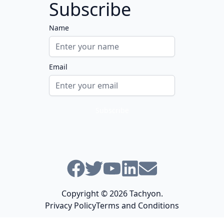
Subscribe
Name
Email
Follow us
Facebook
Twitter
Youtube
Linkedin
Email
Copyright © 2026
Tachyon
.
Privacy Policy
Terms and Conditions