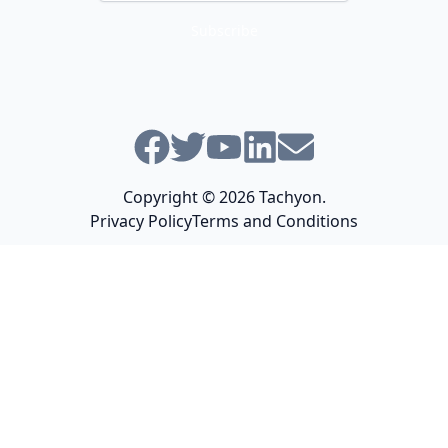
Follow us
Facebook
Twitter
Youtube
Linkedin
Email
Copyright © 2026
Tachyon
.
Privacy Policy
Terms and Conditions