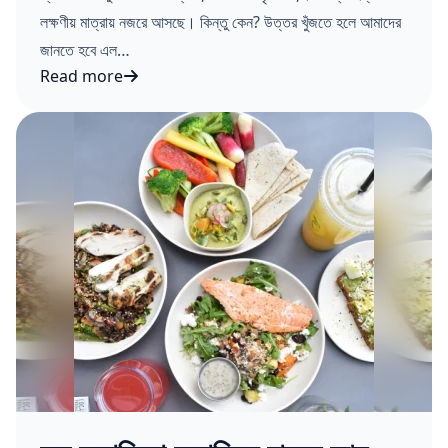
লক্ষণীয় মাত্রায় নজরে আসছে। কিন্তু কেন? উত্তর খুঁজতে হলে আমাদের
জানতে হবে এল…
Read more
এল নিনো ও লা নিনা; কী, কেন, কীভাবে?