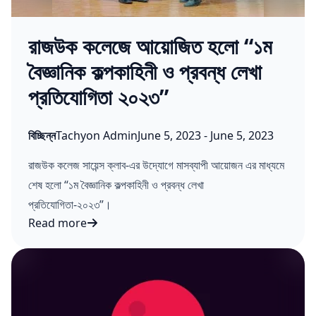
রাজউক কলেজে আয়োজিত হলো “১ম
বৈজ্ঞানিক কল্পকাহিনী ও প্রবন্ধ লেখা
প্রতিযোগিতা ২০২৩”
Posted in
Posted by
Published on:
Last updated on:
বিচ্ছিন্ন
Tachyon Admin
June 5, 2023
-
June 5, 2023
রাজউক কলেজ সায়েন্স ক্লাব-এর উদ্যোগে মাসব্যাপী আয়োজন এর মাধ্যমে
শেষ হলো “১ম বৈজ্ঞানিক কল্পকাহিনী ও প্রবন্ধ লেখা
প্রতিযোগিতা-২০২৩”।
Read more
রাজউক কলেজে আয়োজিত হলো “১ম বৈজ্ঞানিক কল্পকাহিনী ও প্রবন্ধ লেখা প্রতিয