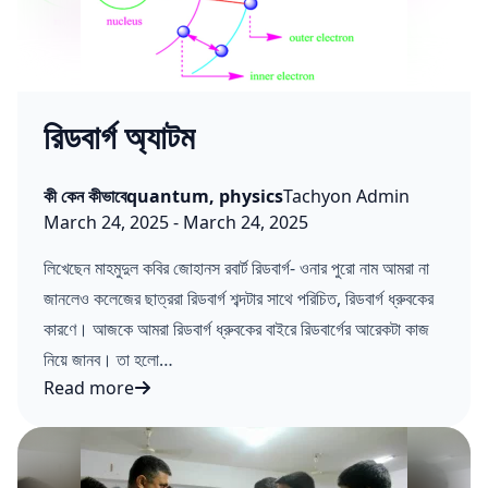
রিডবার্গ অ্যাটম
Posted in
Tags:
Posted by
কী কেন কীভাবে
quantum
,
physics
Tachyon Admin
Published on:
Last updated on:
March 24, 2025
-
March 24, 2025
লিখেছেন মাহমুদুল কবির জোহানস রবার্ট রিডবার্গ- ওনার পুরো নাম আমরা না
জানলেও কলেজের ছাত্ররা রিডবার্গ শব্দটার সাথে পরিচিত, রিডবার্গ ধ্রুবকের
কারণে। আজকে আমরা রিডবার্গ ধ্রুবকের বাইরে রিডবার্গের আরেকটা কাজ
নিয়ে জানব। তা হলো…
Read more
রিডবার্গ অ্যাটম