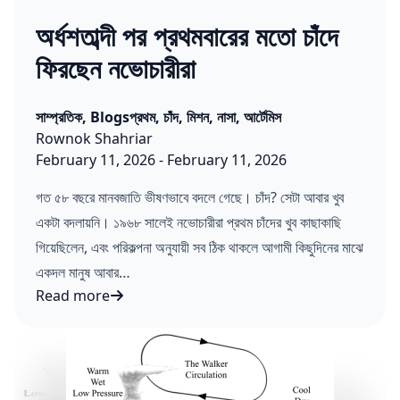
অর্ধশতাব্দী পর প্রথমবারের মতো চাঁদে
ফিরছেন নভোচারীরা
Posted in
Tags:
সাম্প্রতিক
,
Blogs
প্রথম
,
চাঁদ
,
মিশন
,
নাসা
,
আর্টেমিস
Posted by
Rownok Shahriar
Published on:
Last updated on:
February 11, 2026
-
February 11, 2026
গত ৫৮ বছরে মানবজাতি ভীষণভাবে বদলে গেছে। চাঁদ? সেটা আবার খুব
একটা বদলায়নি। ১৯৬৮ সালেই নভোচারীরা প্রথম চাঁদের খুব কাছাকাছি
গিয়েছিলেন, এবং পরিকল্পনা অনুযায়ী সব ঠিক থাকলে আগামী কিছুদিনের মাঝে
একদল মানুষ আবার…
Read more
অর্ধশতাব্দী পর প্রথমবারের মতো চাঁদে ফিরছেন নভোচারীরা