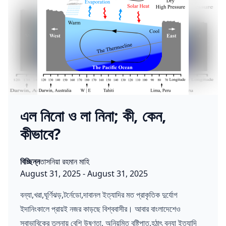
এল নিনো ও লা নিনা; কী, কেন,
কীভাবে?
Posted in
Posted by
বিচ্ছিন্ন
তাসনিয়া রহমান মাহি
Published on:
Last updated on:
August 31, 2025
-
August 31, 2025
বন্যা,খরা,ঘূর্ণিঝড়,টর্নেডো,দাবানল ইত্যাদির মত প্রাকৃতিক দুর্যোগ
ইদানিংকালে প্রায়ই নজর কাড়ছে বিশ্ববাসীর। আবার বাংলাদেশেও
স্বাভাবিকের তুলনায় বেশি উষ্ণতা, অনিয়মিত বৃষ্টিপাত,হঠাৎ বন্যা ইত্যাদি