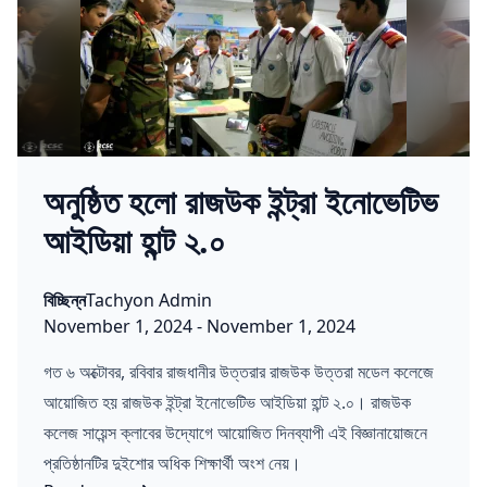
অনুষ্ঠিত হলো রাজউক ইন্ট্রা ইনোভেটিভ
আইডিয়া হান্ট ২.০
Posted in
Posted by
বিচ্ছিন্ন
Tachyon Admin
Published on:
Last updated on:
November 1, 2024
-
November 1, 2024
গত ৬ অক্টোবর, রবিবার রাজধানীর উত্তরার রাজউক উত্তরা মডেল কলেজে
আয়োজিত হয় রাজউক ইন্ট্রা ইনোভেটিভ আইডিয়া হান্ট ২.০। রাজউক
কলেজ সায়েন্স ক্লাবের উদ্যোগে আয়োজিত দিনব্যাপী এই বিজ্ঞানায়োজনে
প্রতিষ্ঠানটির দুইশোর অধিক শিক্ষার্থী অংশ নেয়।