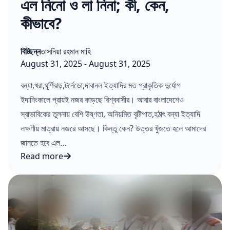
এল নিনো ও লা নিনা; কী, কেন,
কীভাবে?
Posted in
Posted by
বিচ্ছিন্ন
তাসনিয়া রহমান মাহি
Published on:
Last updated on:
August 31, 2025
-
August 31, 2025
বন্যা,খরা,ঘূর্ণিঝড়,টর্নেডো,দাবানল ইত্যাদির মত প্রাকৃতিক দুর্যোগ
ইদানিংকালে প্রায়ই নজর কাড়ছে বিশ্ববাসীর। আবার বাংলাদেশেও
স্বাভাবিকের তুলনায় বেশি উষ্ণতা, অনিয়মিত বৃষ্টিপাত,হঠাৎ বন্যা ইত্যাদি
লক্ষণীয় মাত্রায় নজরে আসছে। কিন্তু কেন? উত্তর খুঁজতে হলে আমাদের
জানতে হবে এল…
Read more
এল নিনো ও লা নিনা; কী, কেন, কীভাবে?