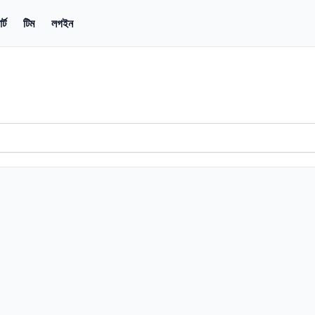
্ট
টিম
লগইন