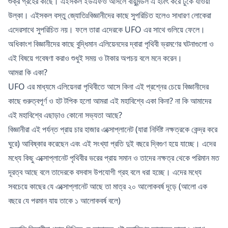
শুক্র গ্রহের কাছে। এইসকল ইউএফও আসলে বায়ুমন্ডল এ হটাৎ করে ঢুকে যাওয়া
উল্কা। এইসকল বস্তু জ্যোতিঃবিজ্ঞানীদের কাছে সুপরিচিত হলেও সাধারণ লোকেরা
এদেরসাথে সুপরিচিত নয়। ফলে তারা এদেরকে UFO এর সাথে গুলিয়ে ফেলে।
অধিকাংশ বিজ্ঞানীদের কাছে বুদ্ধিমান এলিয়েনদের দ্বারা পৃথিবী ভ্রমণের ঘটনাগুলো ও
এই বিষয়ে গবেষণা করাও শুধুই সময় ও টাকার অপচয় বলে মনে করেন।
আমরা কি একা?
UFO এর মাধ্যমে এলিয়েনরা পৃথিবীতে আসে কিনা এই প্রশ্নের চেয়ে বিজ্ঞানীদের
কাছে গুরুত্বপূর্ণ ও হট টপিক হলো আমরা এই মহাবিশ্বে একা কিনা? না কি আমাদের
এই মহাবিশ্বে এছাড়াও কোনো সভ্যতা আছে?
বিজ্ঞানীরা এই পর্যন্ত প্রায় চার হাজার এক্সোপ্লানেট (যারা নির্দিষ্ট নক্ষত্রকে কেন্দ্র করে
ঘুরে) আবিষ্কার করেছেন এবং এই সংখ্যা প্রতি দুই বছরে দ্বিগুণ হয়ে যাচ্ছে। এদের
মধ্যে কিছু এক্সোপ্লানেট পৃথিবীর ভরের প্রায় সমান ও তাদের নক্ষত্র থেকে পরিমান মত
দূরত্ব আছে বলে তাদেরকে বসবাস উপযোগী গ্রহ বলে ধরা হচ্ছে। এদের মধ্যে
সবচেয়ে কাছের যে এক্সোপ্লানেট আছে তা মাত্র ২০ আলোকবর্ষ দূড়ে (আলো এক
বছরে যে পরমান যায় তাকে ১ আলোকবর্ষ বলে)