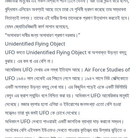
বিজ্ঞানীরা মানু্ষের এই সকল বিশ্বাসে পানি ঢেলে দেননা। বরং তারা খন্ডন করে বলেন,
বুদ্ধিমান এলিয়েন অবশ্যই আছে তবে তারা যে পৃথিবী ভ্রমণ করেছে তার সম্ভাবনা
নিতান্তই নগন্য। তাদের এই দাবীর উপর তাদেরকে প্রমাণ উত্থাপন করতেই হবে।
যেমন জ্যোতিঃবিজ্ঞানী কার্ল সাগান বলেছেন,
“অসাধারণ দাবীর জন্য অসাধারণ প্রমাণ দরকার।”
Unidentified Flying Object
UFO বলতে Unidentified Flying Object বা অশনাক্ত উড়ন্ত বস্তু
বুঝায়। এর কম বা এর বেশি না।
আমেরিকায় UFO দেখার এক লম্বা ইতিহাস আছে। Air Force Studies of
UFO ১৯৪০ সাল থেকেই এর পিছনে লেগে আছে। ১৯৪৭ সালে নিউ মেক্সিকোতে
একটি অশনাক্ত উড়ন্ত বস্তু দেখা যায়। এর কিছুদিন পড়েই একে একটি মিলিটারি
বেলুন এর ক্রাশ ল্যান্ডিং বলে নিশ্চিত করা হয়। অধিকাংশ UFO আমেরিকার মানুষই
দেখেছে। মজার ব্যপার হলো এশিয়া ও ইউরোপের জনসংখ্যা এতো বেশি হওয়া
সত্ত্বেও তারা খুব কমই UFO কে চোখে দেখেছে।
অধিকাংশ UFO দেখতে পাওয়ারই একটি জাগতিক ব্যাখ্যা দাড় করানো সম্ভব।
অর্ধেকের বেশি এইসকল ইউএফও দেখতে পাওয়ার কৃতিত্ত্ব যায় উল্কার ঝুড়িতে ও