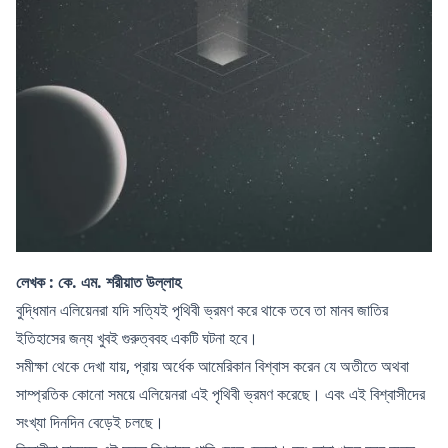
লেখক : কে. এম. শরীয়াত উল্লাহ
বুদ্ধিমান এলিয়েনরা যদি সত্যিই পৃথিবী ভ্রমণ করে থাকে তবে তা মানব জাতির
ইতিহাসের জন্য খুবই গুরুত্ববহ একটি ঘটনা হবে।
সমীক্ষা থেকে দেখা যায়, প্রায় অর্ধেক আমেরিকান বিশ্বাস করেন যে অতীতে অথবা
সাম্প্রতিক কোনো সময়ে এলিয়েনরা এই পৃথিবী ভ্রমণ করেছে। এবং এই বিশ্বাসীদের
সংখ্যা দিনদিন বেড়েই চলছে।