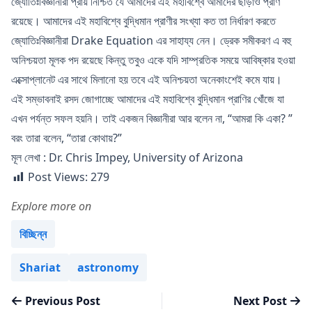
জ্যোতিঃবিজ্ঞানীরা প্রায় নিশ্চিত যে আমাদের এই মহাবিশ্বে আমাদের ছাড়াও প্রাণ
রয়েছে। আমাদের এই মহাবিশ্বে বুদ্ধিমান প্রাণীর সংখ্যা কত তা নির্ধারণ করতে
জ্যোতিঃবিজ্ঞানীরা Drake Equation এর সাহায্য নেন। ড্রেক সমীকরণ এ বহু
অনিশ্চয়তা মূলক পদ রয়েছে কিন্তু তবুও একে যদি সাম্প্রতিক সময়ে আবিষ্কার হওয়া
এক্সোপ্লানেট এর সাথে মিলানো হয় তবে এই অনিশ্চয়তা অনেকাংশেই কমে যায়।
এই সম্ভাবনাই রসদ জোগাচ্ছে আমাদের এই মহাবিশ্বে বুদ্ধিমান প্রাণির খোঁজে যা
এখন পর্যন্ত সফল হয়নি। তাই একজন বিজ্ঞানীরা আর বলেন না, “আমরা কি একা? ”
বরং তারা বলেন, “তারা কোথায়?”
মূল লেখা :
Dr. Chris Impey, University of Arizona
Post Views:
279
Explore more on
Posted in
বিচ্ছিন্ন
Tags:
Shariat
astronomy
Post
Previous post:
Next
Previous Post
Next Post