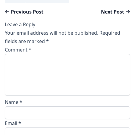
Post
Previous post:
Next
Previous Post
Next Post
navigation
রেডিও জ্যোতির্বিজ্ঞানে হাতেখড়ি
স্ক
Leave a Reply
Your email address will not be published.
Required
fields are marked
*
Comment
*
Name
*
Email
*