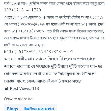
অর্থাৎ ১৩ এর সাথে খুব নিবিড় সম্পর্ক আছে যেমনটা থাকে দুইজন ভালো বন্ধুর মধ্যে!
1^3+12^3 = 1729 
এখানে ১২ ও ১ এর যোগফল ১৩। আবার পর পর তিনটি মৌলিক সংখ্যা ৭,১৩ ও১৯
এর গুণফল ( ৭×১৩×১৯)=১৭২৯ যার মধ্যে একটি সংখ্যা হলো ১৩। আবার এদের
গড়ও ১৩ ( ৭+১৩+১৯)÷৩=১৩। তবে তিনি ধনাত্মক সংখ্যা বিবেচনা করে বলেছেন,
তবে ঋণাত্মক সংখ্যায় বিবেচনা করলে ৯১ হলো ক্ষুদ্রতম সংখ্যা যাকে ২ ভাবে ঘন এর
সমষ্টি আকারে দেখা যায় তা হলো-
6^3+(-5)^3=91 \\4^3+3^3 = 91
(প্রফেসর
আরো
একটি
মজার
তথ্য
জানিয়ে
রাখি
গুগল
থেকে
)
–
জানতে
পারলাম
যে
সংখ্যাকে
দুটি
উপায়ে
দুইটি
সংখ্যার
ঘন
এর
“
”
!
যোগফল
আকারে
লেখা
যায়
তাকে
রামানুজন
সংখ্যা
বলে
।
বোঝায়
যাচ্ছে
১৭২৯
আসলেই
একটি
মজার
সংখ্যা
Post Views:
113
Explore more on
Posted in
Blogs
বিজ্ঞানীদের কাণ্ডকারখানা