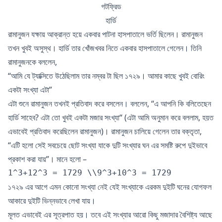
গটফ্রিড
হার্ডি
রামানুজন যক্ষায় আক্রান্ত হয়ে একবার পাটনা হাসপাতালে ভর্তি ছিলেন। রামানুজন
তখন খুবই অসুস্থ। হার্ডি তার খোঁজখবর নিতে একবার হাসপাতালে গেলেন। তিনি
রামানুজনকে বললেন,
“আমি যে ট্যাক্সিতে উঠেছিলাম তার নম্বর টা ছিল ১৭২৯। আমার কাছে খুবই বোরিং
একটা সংখ্যা এটা”
এটা শুনে রামানুজন তখনই প্রতিবাদ করে বসলেন। বললেন, “এ আপনি কি বলিতেছেন
হার্ডি সাহেব? এটা তো খুবই একটা মজার সংখ্যা“ (এটা আমি অনুমান করে বললাম, হয়ত
এভাবেই প্রতিবাদ করেছিলেন রামানুজন)। রামানুজন চালিয়ে গেলেন তার বক্তৃতা,
“এটি হলো সেই সবচেয়ে ছোট সংখ্যা যাকে দুটি সংখ্যার ঘন এর সমষ্টি রুপে দুইভাবে
প্রকাশ করা যায়”। মানে হলো –
1^3+12^3 = 1729 \\9^3+10^3 = 1729
১৭২৯ এর আগে এমন কোনো সংখ্যা নেই যেই সংখ্যাকে এরকম দুইটি ঘনের যোগফল
আকারে দুইটি ভিন্নভাবে লেখা যায়।
মূলত এভাবেই এর সূত্রপাত হয়। তবে এই সংখ্যার আরো কিছু মজাদার বৈশিষ্ট্য আছে