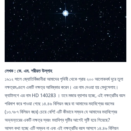
লেখক :
কে. এম. শরীয়ত উল্লাহ
১৯১২ সালে জ্যোতির্বিজ্ঞানীরা আমাদের পৃথিবী থেকে প্রায় ২০০ আলোকবর্ষ দূরে তুলা
নক্ষত্রমণ্ডলে একটি নক্ষত্র আবিষ্কার করেন। এর নাম দেওয়া হয় মেথুসেলাহ।
ক্যাটালগে এর নাম HD 140283 । তবে মজার ব্যাপার হচ্ছে, এই নক্ষত্রটির বয়স
পরিমাপ করে পাওয়া গেছে ১৪.৪৬ বিলিয়ন বছর যা আমাদের মহাবিশ্বের বয়সের
(১৩.৭৮৭ বিলিয়ন বছর) চেয়ে বেশি! এটি কীভাবে সম্ভব যে আমাদের মহাবিশ্বের
অভ্যন্তরের একটি নক্ষত্র স্বয়ং মহাবিশ্ব সৃষ্টির আগেই সৃষ্টি হয়ে গিয়েছে?
আসল কথা হচ্ছে এটি সম্ভব না এবং এই নক্ষত্রটির বয়স আসলে ১৪.৪৬ বিলিয়ন