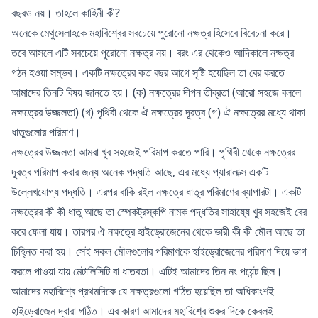
বছরও নয়। তাহলে কাহিনী কী?
অনেকে মেথুসেলাহকে মহাবিশ্বের সবচেয়ে পুরোনো নক্ষত্র হিসেবে বিবেচনা করে।
তবে আসলে এটি সবচেয়ে পুরোনো নক্ষত্র নয়। বরং এর থেকেও আদিকালে নক্ষত্র
গঠন হওয়া সম্ভব। একটি নক্ষত্রের কত বছর আগে সৃষ্টি হয়েছিল তা বের করতে
আমাদের তিনটি বিষয় জানতে হয়। (ক) নক্ষত্রের দীপন তীব্রতা (আরো সহজে বললে
নক্ষত্রের উজ্জলতা) (খ) পৃথিবী থেকে ঐ নক্ষত্রের দূরত্ব (গ) ঐ নক্ষত্রের মধ্যে থাকা
ধাতুগুলোর পরিমাণ।
নক্ষত্রের উজ্জলতা আমরা খুব সহজেই পরিমাপ করতে পারি। পৃথিবী থেকে নক্ষত্রের
দূরত্ব পরিমাপ করার জন্য অনেক পদ্ধতি আছে, এর মধ্যে প্যারালাক্স একটি
উল্লেখযোগ্য পদ্ধতি। এরপর বাকি রইল নক্ষত্রে ধাতুর পরিমাণের ব্যাপারটা। একটি
নক্ষত্রের কী কী ধাতু আছে তা স্পেকট্রস্কপি নামক পদ্ধতির সাহায্যে খুব সহজেই বের
করে ফেলা যায়। তারপর ঐ নক্ষত্রে হাইড্রোজেনের থেকে ভারী কী কী মৌল আছে তা
চিহ্নিত করা হয়। সেই সকল মৌলগুলোর পরিমাণকে হাইড্রোজেনের পরিমাণ দিয়ে ভাগ
করলে পাওয়া যায় মেটালিসিটি বা ধাতবতা। এটিই আমাদের তিন নং পয়েন্ট ছিল।
আমাদের মহাবিশ্বে প্রথমদিকে যে নক্ষত্রগুলো গঠিত হয়েছিল তা অধিকাংশই
হাইড্রোজেন দ্বারা গঠিত। এর কারণ আমাদের মহাবিশ্বে শুরুর দিকে কেবলই